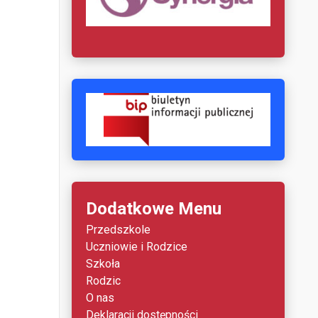
Dodatkowe Menu
Przedszkole
Uczniowie i Rodzice
Szkoła
Rodzic
O nas
Deklaracji dostępności