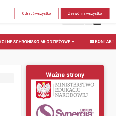
Sobota, 08 sierpnia 2026
Odrzuć wszystko
Zezwól na wszystko
A
KONTAKT
KOLNE SCHRONISKO MŁODZIEŻOWE
Ważne strony