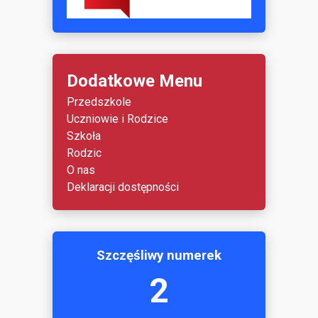
Dodatkowe Menu
Przedszkole
Uczniowie i Rodzice
Szkoła
Rodzic
O nas
Deklaracji dostępności
Szczęśliwy numerek
2