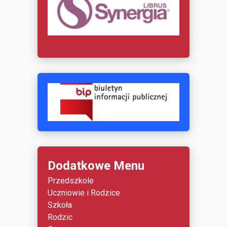
Dodatkowe Menu
Przedszkole
Uczniowie i Rodzice
Szkoła
Rodzic