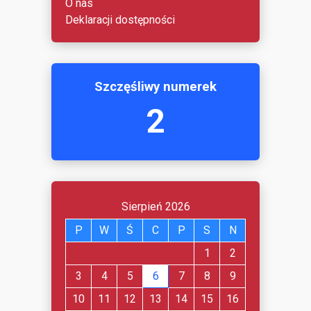
O nas
Deklaracji dostępności
Szczęśliwy numerek
2
Sierpień 2026
P
W
Ś
C
P
S
N
1
2
3
4
5
6
7
8
9
10
11
12
13
14
15
16