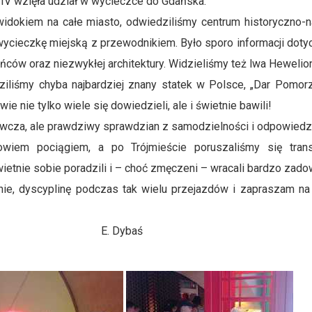
IV wzięła udział w wycieczce do Gdańska.
idokiem na całe miasto, odwiedziliśmy centrum historyczno-
wycieczkę miejską z przewodnikiem. Było sporo informacji dot
ańców oraz niezwykłej architektury. Widzieliśmy też lwa Hewelio
ziliśmy chyba najbardziej znany statek w Polsce, „Dar Pomorz
ie nie tylko wiele się dowiedzieli, ale i świetnie bawili!
nawcza, ale prawdziwy sprawdzian z samodzielności i odpowiedz
owiem pociągiem, a po Trójmieście poruszaliśmy się tran
etnie sobie poradzili i – choć zmęczeni – wracali bardzo zado
ie, dyscyplinę podczas tak wielu przejazdów i zapraszam na 
baś