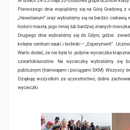
W dniach 24-25 maja 20-osobowa grupa uczniów klasy 
Pierwszego dnia wspięliśmy się na Górę Gradową z w
„Hewelianum” oraz wybraliśmy się na bardzo ciekawą 
historii miasta, jego mniej lub bardziej znanych mieszk
Drugiego dnia wybraliśmy się do Gdyni, gdzie zwied
kolejne centrum nauki i techniki – „Experyment”. Uczniow
Warto dodać, że nie była to jedynie wycieczka krajoz
czwartoklasistów. Na wycieczkę wybraliśmy się b
publicznym (tramwajami i pociągami SKM). Wszyscy świ
Dziękuję wszystkim za uczestnictwo, dobre zachowan
wycieczki.
E. Dy