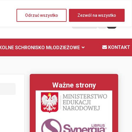
Piątek, 07 sierpnia 2026
Odrzuć wszystko
Zezwól na wszystko
A
KONTAKT
KOLNE SCHRONISKO MŁODZIEŻOWE
Ważne strony