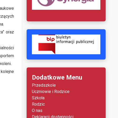
naukowe
yczących
na.
a” oraz
ialności
sportem
woleni.
kolejne
Dodatkowe Menu
Przedszkole
Uczniowie i Rodzice
Szkoła
Rodzic
O nas
Deklaracji dostępności