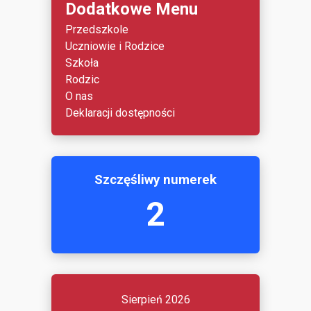
Dodatkowe Menu
Przedszkole
Uczniowie i Rodzice
Szkoła
Rodzic
O nas
Deklaracji dostępności
Szczęśliwy numerek
2
Sierpień 2026