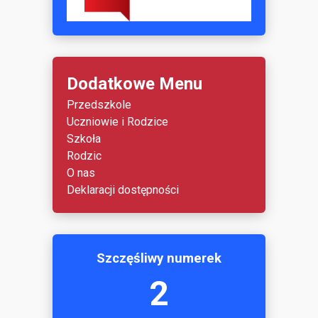
Dodatkowe Menu
Przedszkole
Uczniowie i Rodzice
Szkoła
Rodzic
O nas
Deklaracji dostępności
Szczęśliwy numerek
2