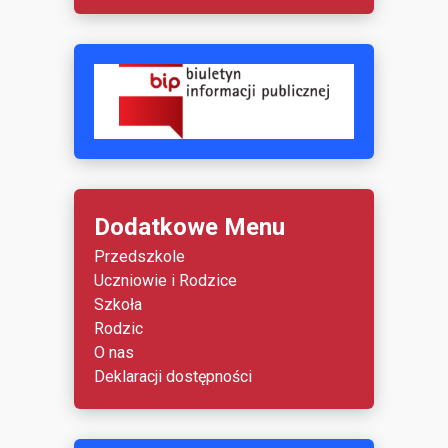
Dodatkowe Menu
Przedszkole
Uczniowie i Rodzice
Szkoła
Rodzic
O nas
Deklaracji dostępności