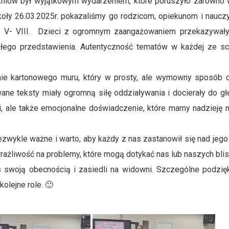
czniów był wyjątkowym wydarzeniem, które poruszyło zarówno 
oły 26.03.2025r. pokazaliśmy go rodzicom, opiekunom i nauczy
as V- VIII. Dzieci z ogromnym zaangażowaniem przekazywał
ałego przedstawienia. Autentyczność tematów w każdej ze sc
ie kartonowego muru, który w prosty, ale wymowny sposób 
ane teksty miały ogromną siłę oddziaływania i docierały do gł
i, ale także emocjonalne doświadczenie, które mamy nadzieję 
zwykle ważne i warto, aby każdy z nas zastanowił się nad jego 
ażliwość na problemy, które mogą dotykać nas lub naszych blis
s swoją obecnością i zasiedli na widowni. Szczególne podzię
kolejne role. 🙂