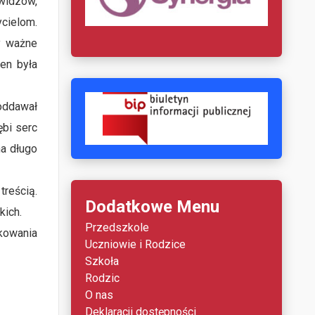
widzów,
cielom.
y ważne
en była
oddawał
ębi serc
na długo
treścią.
Dodatkowe Menu
kich.
Przedszkole
kowania
Uczniowie i Rodzice
Szkoła
Rodzic
O nas
Deklaracji dostępności