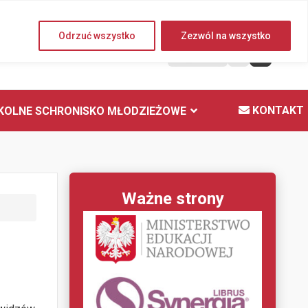
Piątek, 07 sierpnia 2026
Odrzuć wszystko
Zezwól na wszystko
A
KONTAKT
KOLNE SCHRONISKO MŁODZIEŻOWE
Ważne strony