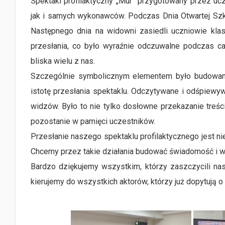
Spektakl profilaktyczny „Mur” przygotowany przez u
jak i samych wykonawców. Podczas Dnia Otwartej Szk
Następnego dnia na widowni zasiedli uczniowie kl
przesłania, co było wyraźnie odczuwalne podczas c
bliska wielu z nas.
Szczególnie symbolicznym elementem było budowan
istotę przesłania spektaklu. Odczytywane i odśpiewyw
widzów. Było to nie tylko dosłowne przekazanie treśc
pozostanie w pamięci uczestników.
Przesłanie naszego spektaklu profilaktycznego jest nie
Chcemy przez takie działania budować świadomość i wr
Bardzo dziękujemy wszystkim, którzy zaszczycili na
kierujemy do wszystkich aktorów, którzy już dopytują o 