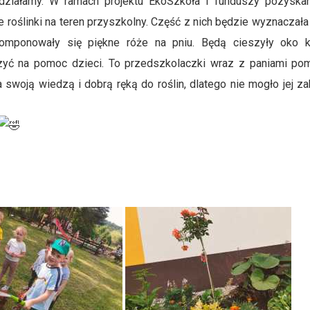
 działamy. W ramach projektu EkoSzkoła i funduszy pozyska
e roślinki na teren przyszkolny. Część z nich będzie wyznaczała
 wkomponowały się piękne róże na pniu. Będą cieszyły oko 
zyć na pomoc dzieci. To przedszkolaczki wraz z paniami po
a swoją wiedzą i dobrą ręką do roślin, dlatego nie mogło jej z