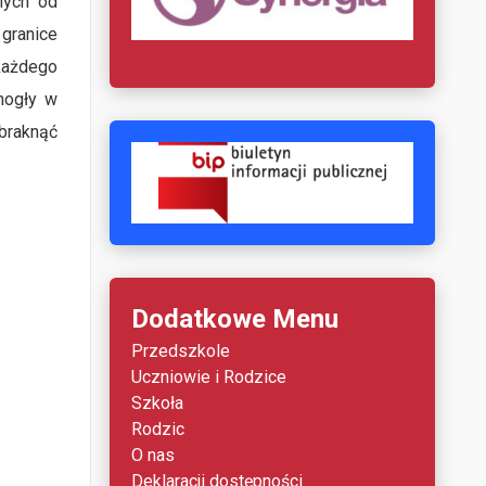
nych od
 granice
każdego
mogły w
abraknąć
Dodatkowe Menu
Przedszkole
Uczniowie i Rodzice
Szkoła
Rodzic
O nas
Deklaracji dostępności