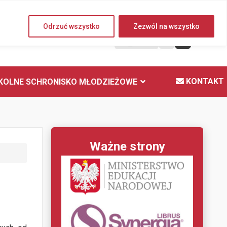
Czwartek, 06 sierpnia 2026
Odrzuć wszystko
Zezwól na wszystko
A
KONTAKT
KOLNE SCHRONISKO MŁODZIEŻOWE
Ważne strony