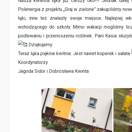
Nasza kwietna łąka już cieszy oko!!! Jednak dalej
Polenergia z projektu „Graj w zielone” zakupiliśmy now
łąki, inne też znalazły swoje miejsce. Najlepiej
wchodzącego do szkoły. Mimo wakacji mogliśmy lic
podlewaniu i przenoszeniu roślinek. Pani Kasia służył
Dziękujemy.
Teraz łąka pięknie kwitnie. Jest nawet koperek i sałata
Koordynatorzy
Jagoda Sidor i Dobrosława Kwinta