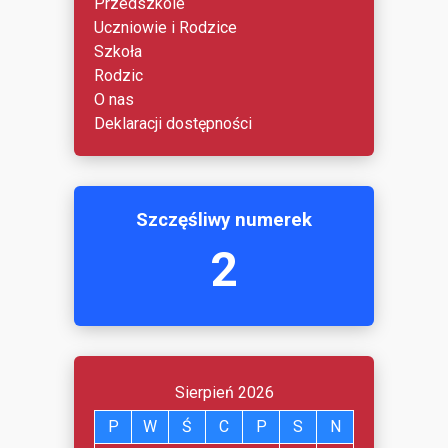
Przedszkole
Uczniowie i Rodzice
Szkoła
Rodzic
O nas
Deklaracji dostępności
Szczęśliwy numerek
2
Sierpień 2026
P
W
Ś
C
P
S
N