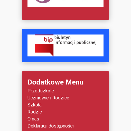
Dodatkowe Menu
Przedszkole
Uczniowie i Rodzice
Szkoła
Rodzic
O nas
Deklaracji dostępności