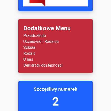
Dodatkowe Menu
Przedszkole
Uczniowie i Rodzice
Szkoła
Rodzic
O nas
Deklaracji dostępności
Szczęśliwy numerek
2